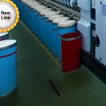
New
Line